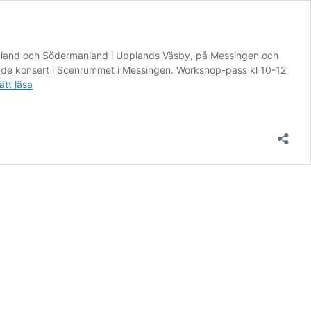
anland och Södermanland i Upplands Väsby, på Messingen och
nde konsert i Scenrummet i Messingen. Workshop-pass kl 10-12
RUM-
ätt läsa
FEST!
9
maj
2026